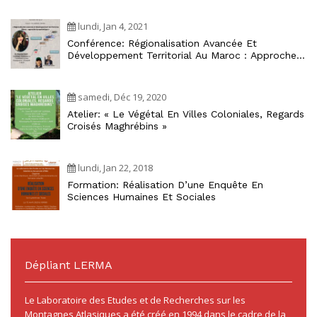
lundi, Jan 4, 2021
Conférence: Régionalisation Avancée Et
Développement Territorial Au Maroc : Approche
Écosystémique
samedi, Déc 19, 2020
Atelier: « Le Végétal En Villes Coloniales, Regards
Croisés Maghrébins »
lundi, Jan 22, 2018
Formation: Réalisation D’une Enquête En
Sciences Humaines Et Sociales
Dépliant LERMA
Le Laboratoire des Etudes et de Recherches sur les
Montagnes Atlasiques a été créé en 1994 dans le cadre de la