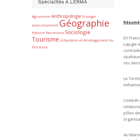
Spécialités À LERMA
Anthropologie
Agronomie
Ecologie
Géographie
Résumé
environnement
Sociologie
Histoire
Patrimoine
En Franc
Tourisme
Urbanisme et Aménagement du
Lajugie 
Territoire
contradi
spatiaux
ces dern
Le Terri
métamorp
L’intérêt
relation
pôles de
organisa
Au Maroc