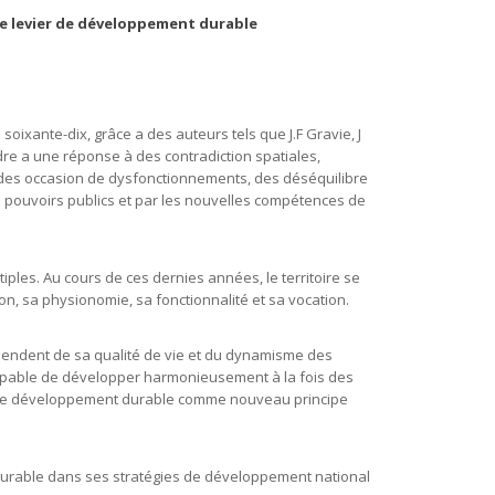
re levier de développement durable
oixante-dix, grâce a des auteurs tels que J.F Gravie, J
ndre a une réponse à des contradiction spatiales,
ns des occasion de dysfonctionnements, des déséquilibre
es pouvoirs publics et par les nouvelles compétences de
ples. Au cours de ces dernies années, le territoire se
, sa physionomie, sa fonctionnalité et sa vocation.
e dépendent de sa qualité de vie et du dynamisme des
t capable de développer harmonieusement à la fois des
ter le développement durable comme nouveau principe
durable dans ses stratégies de développement national