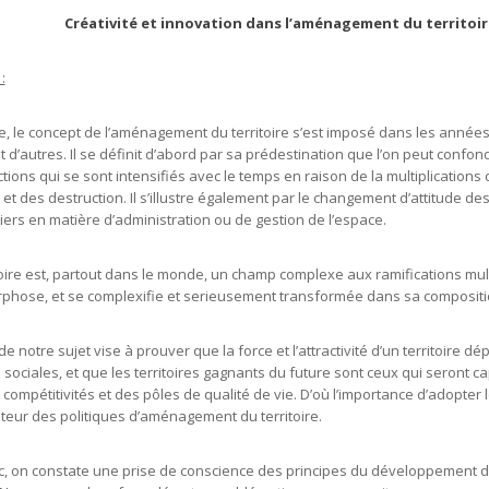
Créativité et innovation dans l’aménagement du territoi
:
e, le concept de l’aménagement du territoire s’est imposé dans les années s
et d’autres. Il se définit d’abord par sa prédestination que l’on peut confo
ctions qui se sont intensifiés avec le temps en raison de la multiplicatio
 et des destruction. Il s’illustre également par le changement d’attitude d
iers en matière d’administration ou de gestion de l’espace.
toire est, partout dans le monde, un champ complexe aux ramifications multi
hose, et se complexifie et serieusement transformée dans sa composition
 de notre sujet vise à prouver que la force et l’attractivité d’un territoir
s sociales, et que les territoires gagnants du future sont ceux qui seron
 compétitivités et des pôles de qualité de vie. D’où l’importance d’adop
teur des politiques d’aménagement du territoire.
, on constate une prise de conscience des principes du développement 