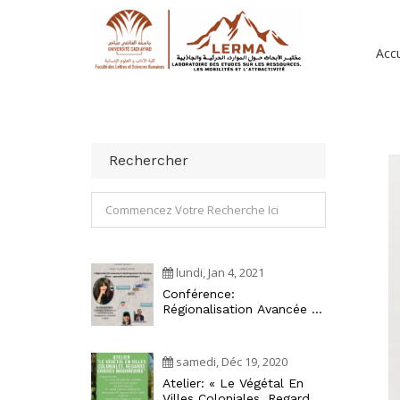
Accu
Rechercher
lundi, Jan 4, 2021
Conférence:
Régionalisation Avancée Et
Développement Territorial
Au Maroc : Approche
Écosystémique
samedi, Déc 19, 2020
Atelier: « Le Végétal En
Villes Coloniales, Regards