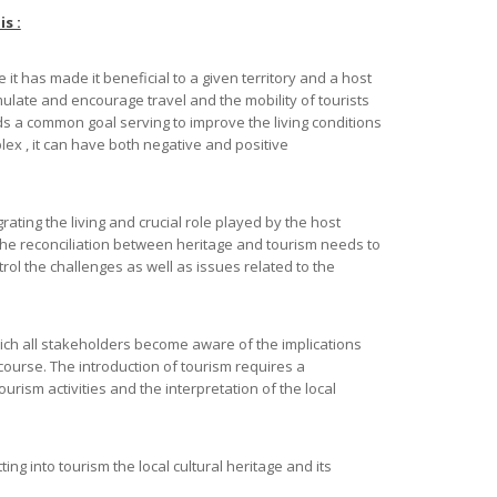
s :
ce it has made it beneficial to a given territory and a host
mulate and encourage travel and the mobility of tourists
ds a common goal serving to improve the living conditions
ex , it can have both negative and positive
ating the living and crucial role played by the host
, the reconciliation between heritage and tourism needs to
trol the challenges as well as issues related to the
ich all stakeholders become aware of the implications
ourse. The introduction of tourism requires a
urism activities and the interpretation of the local
ing into tourism the local cultural heritage and its