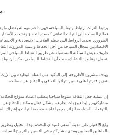
e :
يرتبط التراث ارتباطا وثيقا بالسياحة، فهي داعم مهم له بفضل ما ي
قطاع السياحة إلى التراث الثقافي كمصدر لتحفيز وتشجيع الأسفار و 
الضروري تحديد الروابط التي تنظم العلاقات الاقتصادية و الاجتماعية
الاقتصاديين بمجال السياحة من أجل الحفاظ و تنمية الموروث الثق
ظروف عيش الساكنة المستقبلة عن طريق النشاط السياحي المرتكز ع
تحمل نوعا من التشابك، حيث أن النشاط السياحي يمكن أن يولد نتائج سلبية بسبب الاستغلال المفرط والغير الحكيم.
تعزيز قدرتها على تسيير تراثها الثقافي و الدفاع عن مصالحه.
إن عملية جعل الثقافة منتوجا سياحيا يتطلب اعتماد نموذج للحكامة
مشاركتهم و إبداء وجهات نظرهم بشكل فعال و مكثف للدفاع عن مص
للتوقعات السياحية للزائر مع مراعاة خصوصية التراث و إشراك الساكنة المحلية في كل القرارات و المشاريع السياحية التي تهم ثقافتهم و مجالهم الترابي.
وقع الاختيار على مدينة آسفي كميدان للبحث، بهدف تحليل وتطوير و
الفاعلين المحليين ومدى مشاركتهم في التسيير والترويج للسياحة وحماية التراث الثقافي المحلي.