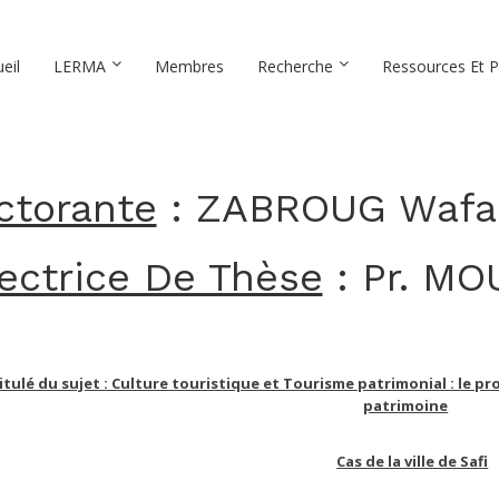
eil
LERMA
Membres
Recherche
Ressources Et P
ctorante
: ZABROUG Wafa
rectrice De Thèse
: Pr. M
itulé du sujet : Culture touristique et Tourisme patrimonial : le p
patrimoine
Cas de la ville de Safi