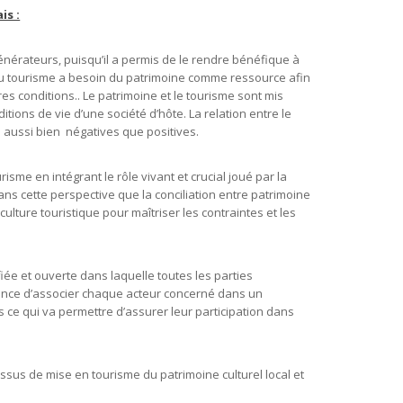
is :
générateurs, puisqu’il a permis de le rendre bénéfique à
ie du tourisme a besoin du patrimoine comme ressource afin
es conditions.. Le patrimoine et le tourisme sont mis
ions de vie d’une société d’hôte. La relation entre le
aussi bien négatives que positives.
risme en intégrant le rôle vivant et crucial joué par la
 dans cette perspective que la conciliation entre patrimoine
ulture touristique pour maîtriser les contraintes et les
ée et ouverte dans laquelle toutes les parties
ance d’associer chaque acteur concerné dans un
 ce qui va permettre d’assurer leur participation dans
cessus de mise en tourisme du patrimoine culturel local et