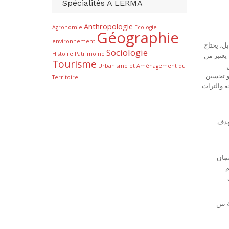
Spécialités À LERMA
Anthropologie
Agronomie
Ecologie
Géographie
environnement
ل، يحتاج
Sociologie
Histoire
Patrimoine
يعتبر من
Tourisme
Urbanisme et Aménagement du
و تحسين
Territoire
ة والتراث
يهدف مشروع الأطروحة إلى التأكيد على الصلة الوطيدة بين الإرث الثقافي والسياحة من خلال إدماج الساكنة المحلية عن طريق تقوية ثقافتها السياحية بهدف
ضمان
م
 بين