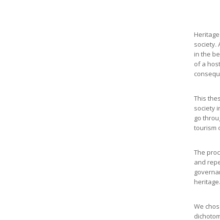
Heritage 
society.
in the b
of a hos
consequ
This thes
society 
go throug
tourism o
The proc
and repe
governanc
heritage
We chose 
dichotomo