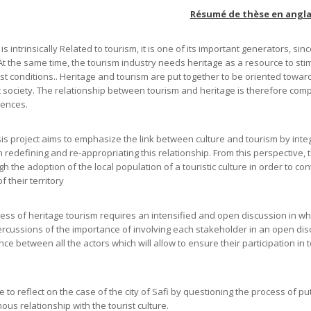
Résumé de thèse en anglai
is intrinsically Related to tourism, it is one of its important generators, sin
 At the same time, the tourism industry needs heritage as a resource to sti
est conditions.. Heritage and tourism are put together to be oriented towar
t society. The relationship between tourism and heritage is therefore compl
ences.
is project aims to emphasize the link between culture and tourism by integr
in redefining and re-appropriating this relationship. From this perspective
h the adoption of the local population of a touristic culture in order to con
f their territory
ess of heritage tourism requires an intensified and open discussion in wh
rcussions of the importance of involving each stakeholder in an open disc
e between all the actors which will allow to ensure their participation in to
.
to reflect on the case of the city of Safi by questioning the process of putt
us relationship with the tourist culture.