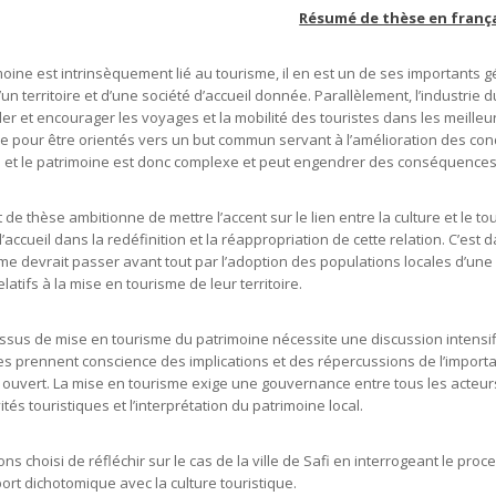
Résumé de thèse en frança
moine est intrinsèquement lié au tourisme, il en est un de ses importants 
d’un territoire et d’une société d’accueil donnée. Parallèlement, l’industr
ler et encourager les voyages et la mobilité des touristes dans les meilleur
 pour être orientés vers un but commun servant à l’amélioration des condit
 et le patrimoine est donc complexe et peut engendrer des conséquences 
 de thèse ambitionne de mettre l’accent sur le lien entre la culture et le tou
’accueil dans la redéfinition et la réappropriation de cette relation. C’est
me devrait passer avant tout par l’adoption des populations locales d’une c
latifs à la mise en tourisme de leur territoire.
ssus de mise en tourisme du patrimoine nécessite une discussion intensifi
s prennent conscience des implications et des répercussions de l’import
 ouvert. La mise en tourisme exige une gouvernance entre tous les acteurs
ités touristiques et l’interprétation du patrimoine local.
s choisi de réfléchir sur le cas de la ville de Safi en interrogeant le pro
ort dichotomique avec la culture touristique.