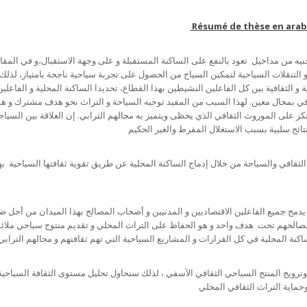
Résumé de thèse en arab
جنيه من مداخيل تعود بالنفع على الساكنة المستقبلة و على وجهة الاستقبال،و في المقاب
التنقلات السياحية لتمكين السياح من الحصول على تجربة سياحية ناجحة بامتياز، لذلك 
 و الثقافية بين كل الفاعلين النشيطين بهذا القطاع، تحديدا الساكنة المحلية و الفاعلين
افي بمجال معين. لهذا السبب من المفيد توجيه السياحة و التراث نحو هدف مشترك و ه
لى الموروث الثقافي الذي يحظى ويتميز به مجالهم الترابي. إن العلاقة بين السياح
 يدمج جميع الفاعلين الاقتصاديين و المدنيين و أصحاب المصالح بهذا الميدان من أجل 
الحهم تحت هدف واحد و هو الحفاظ على التراث المحلي و تقديم منتوج سياحي ملائ
ترويج المنتج السياحي الثقافي الآسفي ، لذلك سنحاول تحليل مستوى الثقافة السياحية