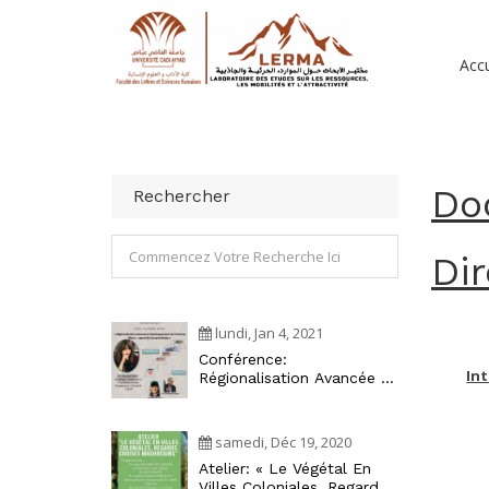
Accu
Do
Rechercher
Di
lundi, Jan 4, 2021
Conférence:
Int
Régionalisation Avancée Et
Développement Territorial
Au Maroc : Approche
Écosystémique
samedi, Déc 19, 2020
Atelier: « Le Végétal En
Villes Coloniales, Regards