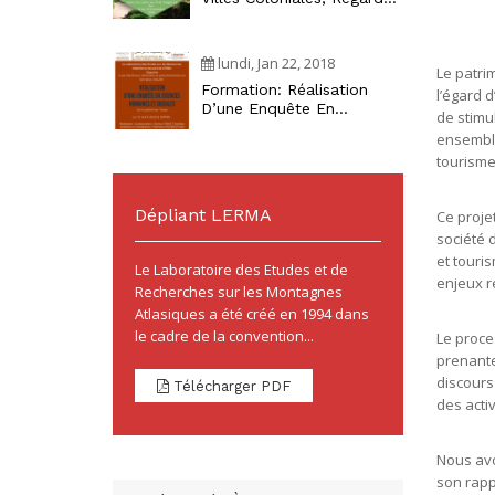
Croisés Maghrébins »
lundi, Jan 22, 2018
Le patri
Formation: Réalisation
l’égard 
D’une Enquête En
de stimu
Sciences Humaines Et
ensemble
Sociales
tourisme
Dépliant LERMA
Ce projet
société d
et touris
Le Laboratoire des Etudes et de
enjeux re
Recherches sur les Montagnes
Atlasiques a été créé en 1994 dans
le cadre de la convention...
Le proce
prenante
discours
Télécharger PDF
des activ
Nous avon
son rapp