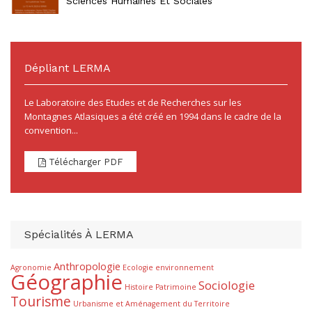
Sciences Humaines Et Sociales
Dépliant LERMA
Le Laboratoire des Etudes et de Recherches sur les
Montagnes Atlasiques a été créé en 1994 dans le cadre de la
convention...
Télécharger PDF
Spécialités À LERMA
Anthropologie
Agronomie
Ecologie
environnement
Géographie
Sociologie
Histoire
Patrimoine
Tourisme
Urbanisme et Aménagement du Territoire