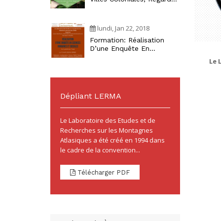
Croisés Maghrébins »
lundi, Jan 22, 2018
Formation: Réalisation
D’une Enquête En
Sciences Humaines Et
Le 
Sociales
Dépliant LERMA
Le Laboratoire des Etudes et de
Recherches sur les Montagnes
Atlasiques a été créé en 1994 dans
le cadre de la convention...
Télécharger PDF