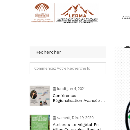
Accu
Rechercher
lundi, Jan 4, 2021
Conférence:
Régionalisation Avancée Et
Développement Territorial
Au Maroc : Approche
Écosystémique
samedi, Déc 19, 2020
Atelier: « Le Végétal En
Villes Coloniales, Regards