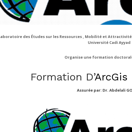
Laboratoire des Études sur les Ressources
, Mobilité
et Attractivit
Université Cadi
Ayyad
O
rganise
une formation
doctorale
Formation D’
ArcGis
Assurée par: Dr. Abdelali G