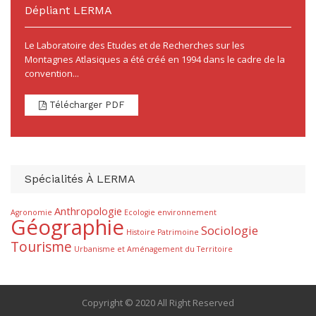
Dépliant LERMA
Le Laboratoire des Etudes et de Recherches sur les
Montagnes Atlasiques a été créé en 1994 dans le cadre de la
convention...
Télécharger PDF
Spécialités À LERMA
Anthropologie
Agronomie
Ecologie
environnement
Géographie
Sociologie
Histoire
Patrimoine
Tourisme
Urbanisme et Aménagement du Territoire
Copyright © 2020 All Right Reserved