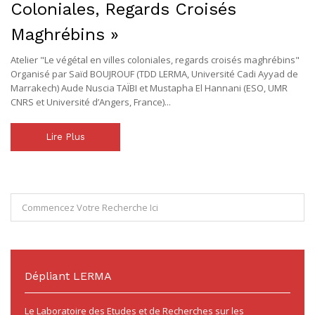
Coloniales, Regards Croisés
Maghrébins »
Atelier "Le végétal en villes coloniales, regards croisés maghrébins"
Organisé par Saïd BOUJROUF (TDD LERMA, Université Cadi Ayyad de
Marrakech) Aude Nuscia TAÏBI et Mustapha El Hannani (ESO, UMR
CNRS et Université d’Angers, France)...
Lire Plus
Dépliant LERMA
Le Laboratoire des Etudes et de Recherches sur les