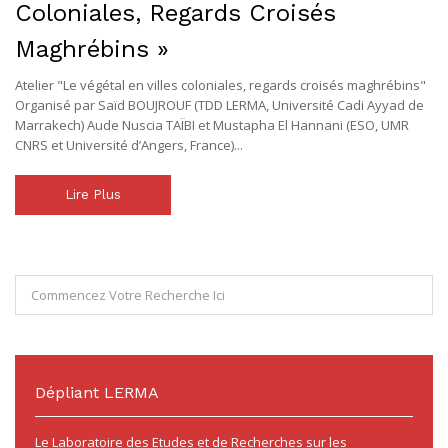
Coloniales, Regards Croisés
Maghrébins »
Atelier "Le végétal en villes coloniales, regards croisés maghrébins"
Organisé par Saïd BOUJROUF (TDD LERMA, Université Cadi Ayyad de
Marrakech) Aude Nuscia TAÏBI et Mustapha El Hannani (ESO, UMR
CNRS et Université d’Angers, France)...
Lire Plus
Dépliant LERMA
Le Laboratoire des Etudes et de Recherches sur les