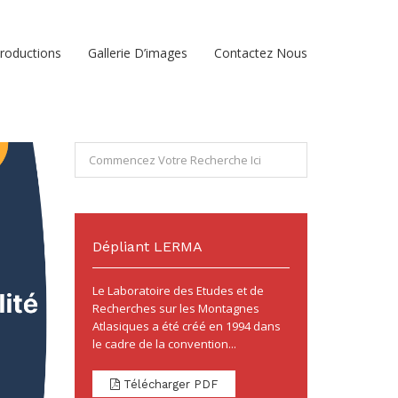
roductions
Gallerie D’images
Contactez Nous
Dépliant LERMA
Le Laboratoire des Etudes et de
Recherches sur les Montagnes
Atlasiques a été créé en 1994 dans
le cadre de la convention...
Télécharger PDF