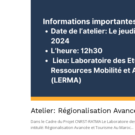
Atelier: Régionalisation Avan
Dans le Cadre du Projet CNRST-RATMA Le Laboratoire des E
intitulé: Régionalisation Avancée et Tourisme Au Maroc...