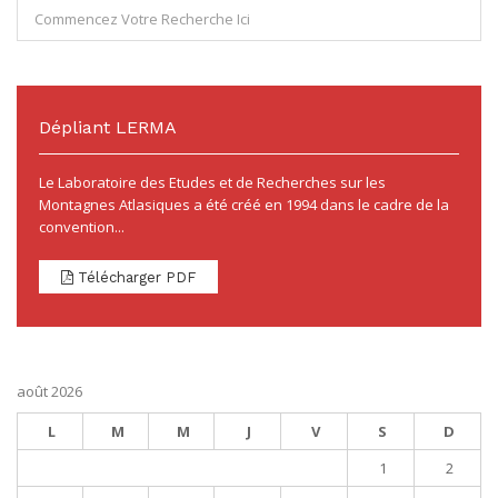
Dépliant LERMA
Le Laboratoire des Etudes et de Recherches sur les
Montagnes Atlasiques a été créé en 1994 dans le cadre de la
convention...
Télécharger PDF
août 2026
L
M
M
J
V
S
D
1
2