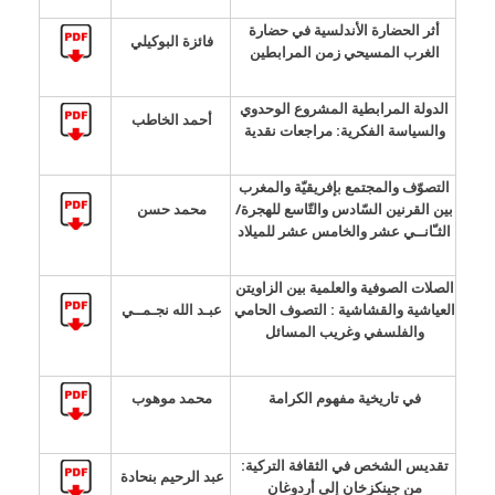
أثر الحضارة الأندلسية في حضارة
فائزة البوكيلي
الغرب المسيحي زمن المرابطين
الدولة المرابطية المشروع الوحدوي
أحمد الخاطب
والسياسة الفكرية: مراجعات نقدية
التصوّف والمجتمع بإفريقيّة والمغرب
بين القرنين السّادس والتّاسع للهجرة/
محمد حسن
الثـّانــي عشر والخامس عشر للميلاد
الصلات الصوفية والعلمية بين الزاويتن
العياشية والقشاشية : التصوف الحامي
عبـد الله نجـمــي
والفلسفي وغريب المسائل
في تاريخية مفهوم الكرامة
محمد موهوب
تقديس الشخص في الثقافة التركية:
عبد الرحيم بنحادة
من جينكزخان إلى أردوغان