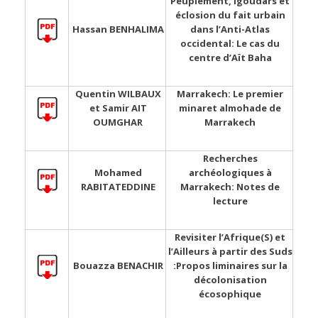
Peuplement, Igoudars et
éclosion du fait urbain
Hassan BENHALIMA
dans l’Anti-Atlas
occidental: Le cas du
centre d’Aït Baha
Quentin WILBAUX
Marrakech: Le premier
et Samir AIT
minaret almohade de
OUMGHAR
Marrakech
Recherches
Mohamed
archéologiques à
RABITATEDDINE
Marrakech: Notes de
lecture
Revisiter l’Afrique(S) et
l’Ailleurs à partir des Suds
Bouazza BENACHIR
:Propos liminaires sur la
décolonisation
écosophique