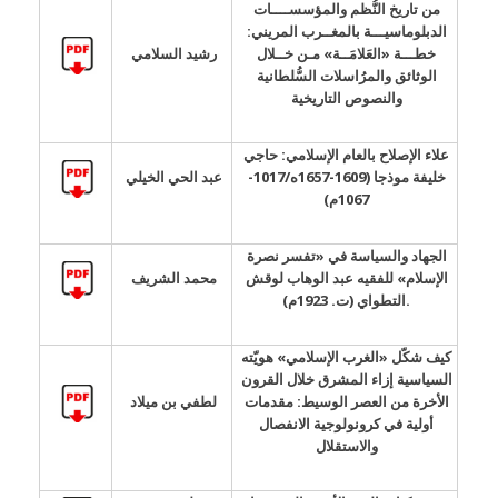
من تاريخ النُّظم والمؤسســــات
الدبلوماسيـــة بالمغــرب المريني:
خطـــة «العَلامَــة» مـن خــلال
رشيد السلامي
الوثائق والمرُاسلات السُّلطانية
والنصوص التاريخية
علاء الإصلاح بالعام الإسلامي: حاجي
خليفة موذجا (1609-1657ه/1017-
عبد الحي الخيلي
1067م)
الجهاد والسياسة في «تفسر نصرة
الإسلام» للفقيه عبد الوهاب لوقش
محمد الشريف
التطواي (ت. 1923م).
كيف شكّل «الغرب الإسلامي» هويّته
السياسية إزاء المشرق خلال القرون
الأخرة من العصر الوسيط: مقدمات
لطفي بن ميلاد
أولية في كرونولوجية الانفصال
والاستقلال