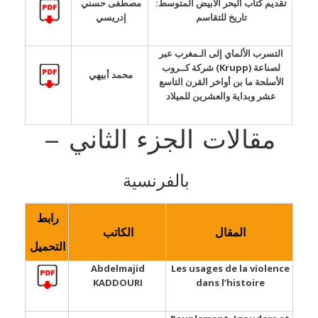
تقديم كتاب البحر الأبيض المتوسط:
مصطفى حسني
تاريخ للتقاسم
إدريسي
التسرب الألماي إلى الـمغرب عبر
شركة كــروب (Krupp) لصناعة
محمد أبيهي
الأسلحة ما بن أواخر القرن التاسع
عشر وبداية والعشرين للميلاد
مقالات الجزء الثاني –
بالفرنسية
رابط
المقال
الكاتب
التحميل
Abdelmajid
Les usages de la violence
KADDOURI
dans l’histoire