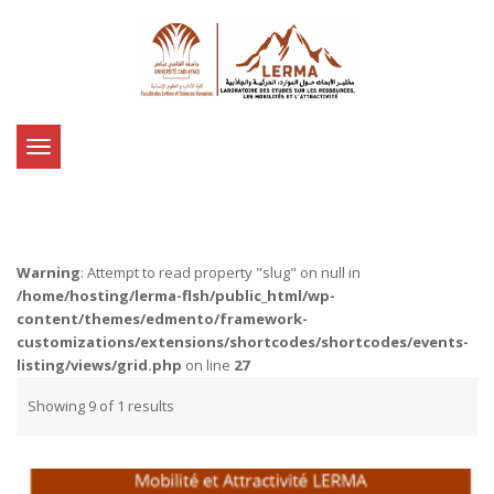
Toggle
navigation
Warning
: Attempt to read property "slug" on null in
/home/hosting/lerma-flsh/public_html/wp-
content/themes/edmento/framework-
customizations/extensions/shortcodes/shortcodes/events-
listing/views/grid.php
on line
27
Showing 9 of 1 results